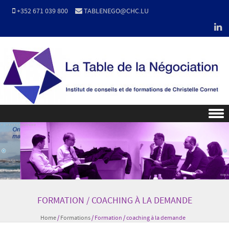
+352 671 039 800
TABLENEGO@CHC.LU
Skip to content
FORMATION / COACHING À LA DEMANDE
Home
/
Formations
/
Formation / coaching à la demande